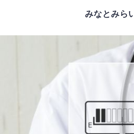
コ
ン
みなとみら
テ
ン
ツ
コ
へ
ン
ス
テ
キ
ン
ッ
ツ
プ
へ
ス
キ
ッ
プ