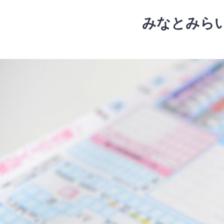
コ
ン
みなとみら
テ
ン
ツ
コ
へ
ン
ス
テ
キ
ン
ッ
ツ
プ
へ
ス
キ
ッ
プ